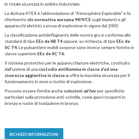
in totale sicurezza in ambito industriale.
La dicitura ATEX è l’abbreviazione di “Atmosphère Explosible” e fa
riferimento alla
normativa europea 94/9/CE
sugli impianti e gli
apparecchi elettrici a prova di esplosione in vigore dal 2003.
La classificazione antideflagrante delle nostre gru è conforme allo
standard di tipo
EEx de IIB T4
oppure, su richiesta, di tipo
EEx de
IIC T4
. Le pulsantiere mobili sospese sono invece sempre fornite in
classe superiore
EEx de IIC T6
.
Il sistema protettivo per le apparecchiature elettriche, costituito
dall'unione di una
custodia antifiamma in classe
d
ed una
sicurezza aggiuntiva in classe
e
, offre la massima sicurezza per il
funzionamento in zone a rischio di esplosione.
Possono essere fornite anche
soluzioni
ad hoc
per specifiche
particolari sulla protezione anti-scintilla, come ganci ricoperti in
bronzo e ruote di traslazione in bronzo.
RICHIEDI INFORMAZIONI