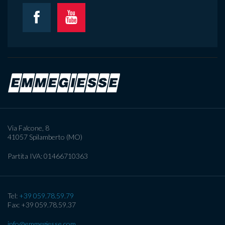
Via Falcone, 8
41057
Spilamberto (MO)
Partita IVA:
01466710363
Tel:
+39 059.78.59.79
Fax: +39 059.78.59.37
info@emmegiesse.com