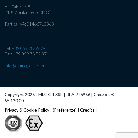
Via Falcone, 8
41057
Spilamberto (MO)
Partita IVA:
01466710363
Tel:
+39 059.78.59.79
Fax: +39 059.78.59.37
info@emmegiesse.com
Copyright 2026 EMMEGIESSE | REA 216966 | Cap.Soc. €
55.120,00
Privacy & Cookie Policy
- (
Preferenze
) |
Credits
|