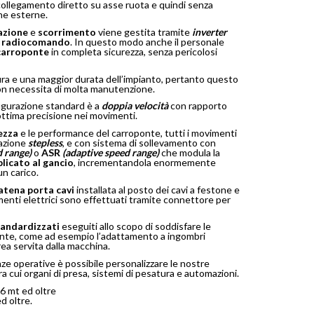
 collegamento diretto su asse ruota e quindi senza
one esterne.
azione
e
scorrimento
viene gestita tramite
inverter
l
radiocomando
. In questo modo anche il personale
carroponte
in completa sicurezza, senza pericolosi
a e una maggior durata dell’impianto, pertanto questo
non necessita di molta manutenzione.
figurazione standard è a
doppia velocità
con rapporto
ottima precisione nei movimenti.
ezza
e le performance del carroponte, tutti i movimenti
razione
stepless
, e con sistema di sollevamento con
 range)
o
ASR
(adaptive speed range)
che modula la
plicato al gancio
, incrementandola enormemente
n carico.
atena porta cavi
installata al posto dei cavi a festone e
amenti elettrici sono effettuati tramite connettore per
tandardizzati
eseguiti allo scopo di soddisfare le
nte, come ad esempio l’adattamento a ingombri
rea servita dalla macchina.
ze operative è possibile personalizzare le nostre
tra cui organi di presa, sistemi di pesatura e automazioni.
6 mt ed oltre
d oltre.