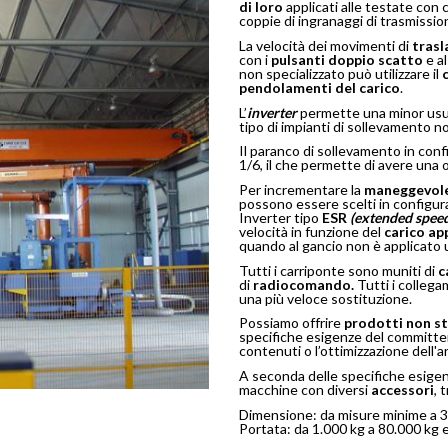
di loro
applicati alle testate con
coppie di ingranaggi di trasmissi
La velocità dei movimenti di
trasl
con i
pulsanti doppio scatto
e a
non specializzato può utilizzare il
pendolamenti del carico
.
L’
inverter
permette una minor usur
tipo di impianti di sollevamento 
Il paranco di sollevamento in con
1/6, il che permette di avere una 
Per incrementare la
maneggevol
possono essere scelti in configu
Inverter tipo
ESR
(extended speed
velocità in funzione del
carico ap
quando al gancio non è applicato u
Tutti i carriponte sono muniti di
c
di
radiocomando.
Tutti i colleg
una più veloce sostituzione.
Possiamo offrire
prodotti non s
specifiche esigenze del committe
contenuti o l’ottimizzazione dell'a
A seconda delle specifiche esigen
macchine con diversi
accessori
, 
Dimensione: da misure minime a 3
Portata: da 1.000 kg a 80.000 kg e