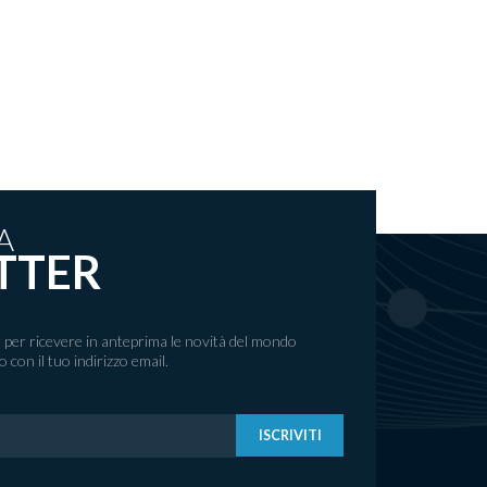
A
TTER
er per ricevere in anteprima le novità del mondo
con il tuo indirizzo email.
ISCRIVITI