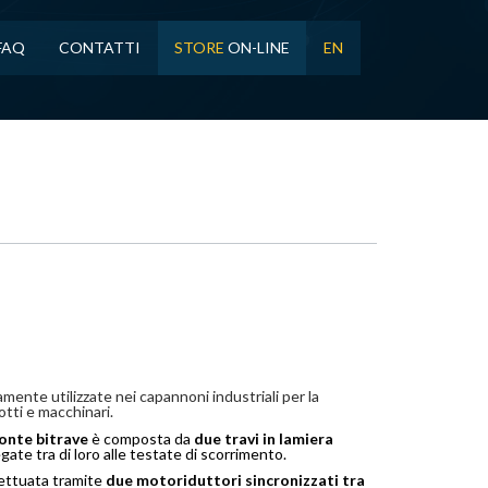
FAQ
CONTATTI
STORE
ON-LINE
EN
mente utilizzate nei capannoni industriali per la
tti e macchinari.
onte
bitrave
è composta da
due travi in lamiera
ate tra di loro alle testate di scorrimento.
fettuata tramite
due motoriduttori sincronizzati tra