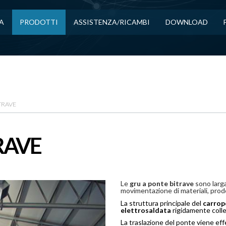
A
PRODOTTI
ASSISTENZA/RICAMBI
DOWNLOAD
TRAVE
RAVE
Le
gru a ponte bitrave
sono larga
movimentazione di materiali, prodo
La struttura principale del
carrop
elettrosaldata
rigidamente colleg
La traslazione del ponte viene ef